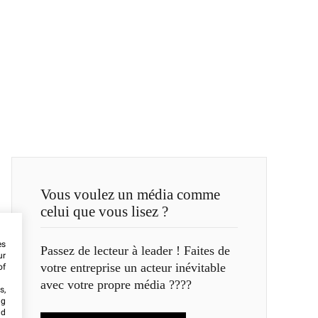
Vous voulez un média comme
celui que vous lisez ?
es
Passez de lecteur à leader ! Faites de
ur
votre entreprise un acteur inévitable
of
avec votre propre média ????
s,
ng
nd