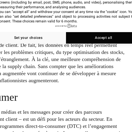
cision et l’automatisation des opérations. Enfin, permettre
creens (including by email, post, SMS, phone, audio, and video), personalising the
easuring their performance, and analysing audiences.
 et aux tableaux de bord de gérer les perturbations
ou can "accept all" and withdraw your consent at any time via the "cookie" icon
. Y
des produits et la satisfaction des clients.
an also "set detailed preferences" and object to processing activities not subject 
onsent. These choices remain valid for 6 months.
powered by
e la supply chain va fournir de riches ensembles
 aux chaînes d’approvisionnement des biens de
Set your choices
Accept all
 client. De fait, les données en temps réel permettent
 les problèmes critiques, du type optimisation des stocks,
 d’étranglement. À la clé, une meilleure compréhension de
la supply chain. Sans compter que les améliorations
ion augmentée vont continuer de se développer à mesure
nflationnistes augmenteront.
umer
s médias et les messages pour créer des parcours
 client – est un défi pour les acteurs du secteur. En
e programmes direct-to-consumer (DTC) et l’engagement