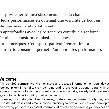
ont privilégier les investissements dans la chaîne
leurs performances en obtenant une visibilité de bout en
 de fournisseurs et de fabricants.
 approfondies avec les partenaires contribue à renforcer
exécution – transformant ainsi les chaînes
t numériques. Cet aspect, particulièrement important
ns direct-to-consumer, permet d’améliorer les performances
Welcome
ofondies sur les performances stratégiques des supply
ith our 200
partners
, we wish to store and access information on your devic
ponentielle des données sur la chaîne d’approvisionnement
cookies, pixels in emails, etc.), combine and share your personal data with o
artners, whether collected on this website or in our emails, already held by some 
ns ces conditions, un réseau d’approvisionnement
s, or obtained later, including in other contexts.
de données sophistiqués, avec des partenaires
rocessing this data (identifiers, browsing, preferences, purchases, loyalty program
P, postal addresses and emails, phone, precise geolocation, etc.) allows developi
change de données sur l’offre, la demande et la
nd offering you services, content, commercial offers and ads across your devices a