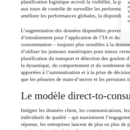
planification logistique accroît la visibilité, la pré
s
m
aux tours de contrôle de surveiller les performances
Y
améliore les performances globales, la disponibilité 
c
c
L’augmentation des données disponibles provenant d
d’entraînement pour l’application de l’IA et du ML
consommation – toujours plus sensibles à la demande
d’utiliser les jumeaux numériques pour mieux cerner
planification du transport et détection des goulots
la dynamique, du comportement et du rendement de 
apportées à l’automatisation et à la prise de décis
que les pénuries de main-d’œuvre et les pressions i
Le modèle direct-to-cons
Intégrer les données client, les communications, le
individuels de qualité – qui maximisent l’engagement
réponse, les entreprises lancent de plus en plus d