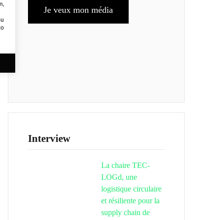
m,
Je veux mon média
ou
to
Interview
La chaire TEC-
LOGd, une
logistique circulaire
et résiliente pour la
supply chain de