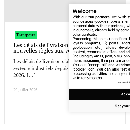
Welcome
With our 200
partners
, we wish t
your devices (cookies, pixels in em
personal data with our partners, w
in our emails, already held by some o
other contexts.
Transports
Processing this data (identifiers,
loyalty programs, IP, postal add
Les délais de livraison imposent de
geolocation, etc.) allows devel
nouvelles règles aux vendeurs en ligne
content, commercial offers and ad
(including by email, post, SMS, pho
them, measuring their performance
Les délais de livraison s’allongent dans plusieurs
You can "accept all" and withdraw
secteurs industriels depuis le début de l’année
"cookie" icon
. You can also "set d
processing activities not subject
2026.
valid for 6 months.
powered 
29 juillet 2026
Accep
Set your