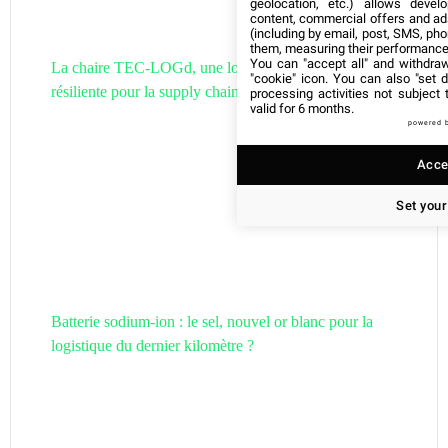
geolocation, etc.) allows devel
content, commercial offers and ad
(including by email, post, SMS, pho
them, measuring their performance
You can "accept all" and withdraw
La chaire TEC-LOGd, une logistique circulaire et
"cookie" icon
. You can also "set d
résiliente pour la supply chain de demain
processing activities not subject
valid for 6 months.
powered 
Accep
Set your
Batterie sodium-ion : le sel, nouvel or blanc pour la
logistique du dernier kilomètre ?