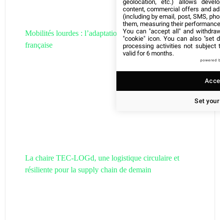
geolocation, etc.) allows devel
content, commercial offers and ad
(including by email, post, SMS, pho
them, measuring their performance
You can "accept all" and withdraw
Mobilités lourdes : l’adaptation de la filière hydrogène
"cookie" icon
. You can also "set d
française
processing activities not subject
valid for 6 months.
powered 
Accep
Set your
La chaire TEC-LOGd, une logistique circulaire et
résiliente pour la supply chain de demain