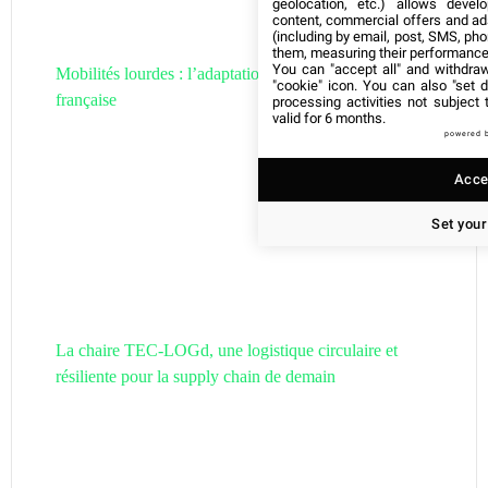
geolocation, etc.) allows devel
content, commercial offers and ad
(including by email, post, SMS, pho
them, measuring their performance
You can "accept all" and withdraw
Mobilités lourdes : l’adaptation de la filière hydrogène
"cookie" icon
. You can also "set d
française
processing activities not subject
valid for 6 months.
powered 
Accep
Set your
La chaire TEC-LOGd, une logistique circulaire et
résiliente pour la supply chain de demain