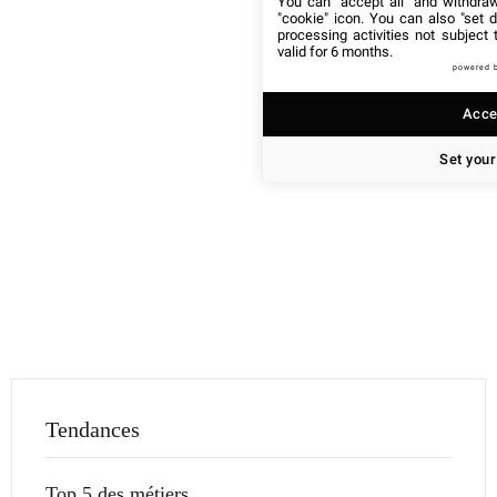
You can "accept all" and withdraw
"cookie" icon
. You can also "set d
processing activities not subject
valid for 6 months.
powered 
Accep
Set your
Tendances
Top 5 des métiers