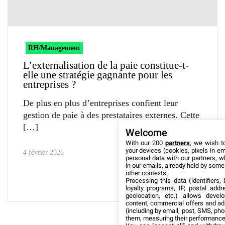
RH/Management
L’externalisation de la paie constitue-t-
elle une stratégie gagnante pour les
entreprises ?
De plus en plus d’entreprises confient leur
gestion de paie à des prestataires externes. Cette
Welcome
With our 200
partners
, we wish t
your devices (cookies, pixels in em
4 février 2026
personal data with our partners, w
in our emails, already held by some o
other contexts.
Processing this data (identifiers,
loyalty programs, IP, postal add
geolocation, etc.) allows devel
content, commercial offers and ad
(including by email, post, SMS, pho
them, measuring their performance