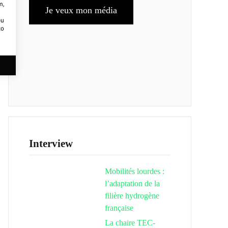
m,
Je veux mon média
ou
to
Interview
Mobilités lourdes :
l’adaptation de la
filière hydrogène
française
La chaire TEC-