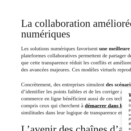
La collaboration amélioré
numériques
Les solutions numériques favorisent
une meilleure 
plateformes collaboratives permettent de partager d
que cette transparence réduit les conflits et amélio
des avancées majeures. Ces modèles virtuels reprod
Concrètement, des entreprises simulent
des scénari
d’identifier les points faibles et de les corriger a
commerce en ligne bénéficient aussi de ces technolog
W
compris ceux qui cherchent à
démarrer dans le tr
(
p
similitudes dans leur logique de transparence et de 
u
P
I
L’avenir des chaînes d’a
a