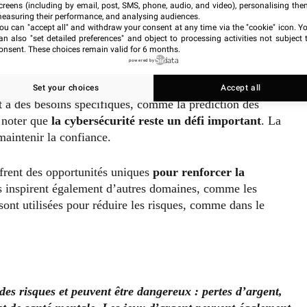
creens (including by email, post, SMS, phone, audio, and video), personalising the
ques
easuring their performance, and analysing audiences.
ou can "accept all" and withdraw your consent at any time via the "cookie" icon
. Y
an also "set detailed preferences" and object to processing activities not subject 
onsent. These choices remain valid for 6 months.
olutions numériques. Les gouvernements et entreprises
powered by
 a des initiatives publiques qui soutiennent
l’intégration
ues
. Et des innovations comme l’apprentissage
Set your choices
Accept all
t à des besoins spécifiques, comme la prédiction des
 noter que
la cybersécurité reste un défi important
. La
maintenir la confiance.
frent des opportunités uniques
pour renforcer la
es inspirent également d’autres domaines, comme les
sont utilisées pour réduire les risques, comme dans le
des risques et peuvent être dangereux : pertes d’argent,