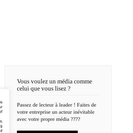
Vous voulez un média comme
celui que vous lisez ?
es
Passez de lecteur à leader ! Faites de
ur
votre entreprise un acteur inévitable
of
avec votre propre média ????
s,
ng
nd