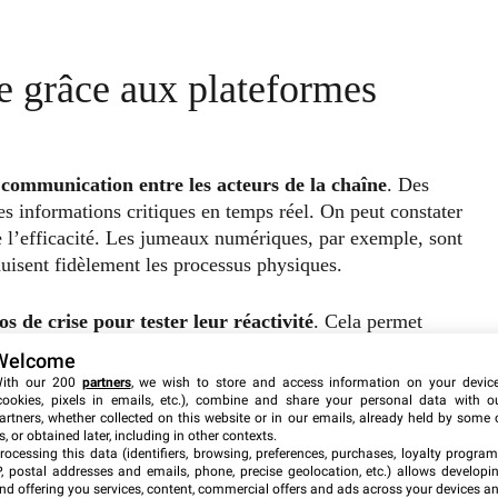
e grâce aux plateformes
communication entre les acteurs de la chaîne
. Des
es informations critiques en temps réel. On peut constater
re l’efficacité. Les jumeaux numériques, par exemple, sont
uisent fidèlement les processus physiques.
os de crise pour tester leur réactivité
. Cela permet
vant qu’un problème ne survienne. Enfin, les plateformes de
Welcome
ies. Certains outils sont adaptés à des secteurs variés, y
ith our 200
partners
, we wish to store and access information on your devic
ading de cryptomonnaies
. Ces solutions partagent des
cookies, pixels in emails, etc.), combine and share your personal data with o
artners, whether collected on this website or in our emails, already held by some 
précision.
s, or obtained later, including in other contexts.
rocessing this data (identifiers, browsing, preferences, purchases, loyalty program
P, postal addresses and emails, phone, precise geolocation, etc.) allows developi
pprovisionnement mondiales
nd offering you services, content, commercial offers and ads across your devices a