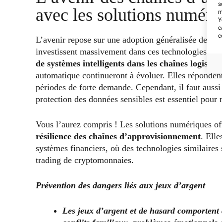
s
avec les solutions numéri
m
Y
c
c
L’avenir repose sur une adoption généralisée des s
investissent massivement dans ces technologies. Il y
de systèmes intelligents dans les chaînes logistiq
automatique continueront à évoluer. Elles réponden
périodes de forte demande. Cependant, il faut aussi
protection des données sensibles est essentiel pour 
Vous l’aurez compris ! Les solutions numériques of
résilience des chaînes d’approvisionnement
. Ell
systèmes financiers, où des technologies similaires 
trading de cryptomonnaies.
Prévention des dangers liés aux jeux d’argent
Les jeux d’argent et de hasard comportent 