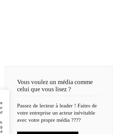
Vous voulez un média comme
celui que vous lisez ?
es
Passez de lecteur à leader ! Faites de
ur
votre entreprise un acteur inévitable
of
avec votre propre média ????
s,
ng
nd