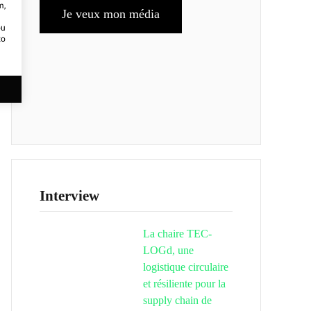
m,
Je veux mon média
ou
to
Interview
La chaire TEC-
LOGd, une
logistique circulaire
et résiliente pour la
supply chain de