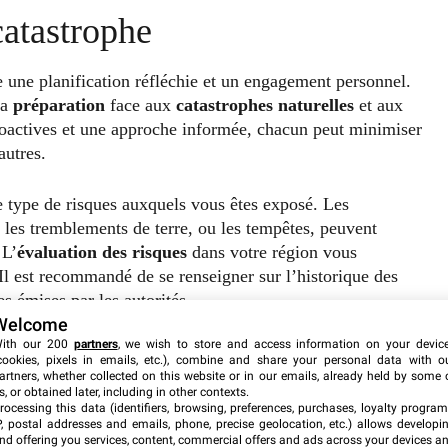
catastrophe
e une planification réfléchie et un engagement personnel.
la
préparation
face aux
catastrophes naturelles
et aux
oactives et une approche informée, chacun peut minimiser
autres.
le type de risques auxquels vous êtes exposé. Les
s, les tremblements de terre, ou les tempêtes, peuvent
 L’
évaluation des risques
dans votre région vous
 Il est recommandé de se renseigner sur l’historique des
tes émises par les autorités.
Welcome
ith our 200
partners
, we wish to store and access information on your devic
cookies, pixels in emails, etc.), combine and share your personal data with o
artners, whether collected on this website or in our emails, already held by some 
s, or obtained later, including in other contexts.
rocessing this data (identifiers, browsing, preferences, purchases, loyalty program
P, postal addresses and emails, phone, precise geolocation, etc.) allows developi
nd offering you services, content, commercial offers and ads across your devices a