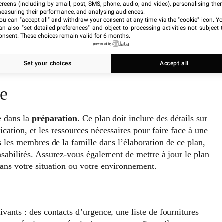
creens (including by email, post, SMS, phone, audio, and video), personalising the
easuring their performance, and analysing audiences.
ou can "accept all" and withdraw your consent at any time via the "cookie" icon
. Y
an also "set detailed preferences" and object to processing activities not subject 
onsent. These choices remain valid for 6 months.
powered by
Set your choices
Accept all
ce
e dans la
préparation
. Ce plan doit inclure des détails sur
tion, et les ressources nécessaires pour faire face à une
us les membres de la famille dans l’élaboration de ce plan,
nsabilités. Assurez-vous également de mettre à jour le plan
ans votre situation ou votre environnement.
ivants : des contacts d’urgence, une liste de fournitures