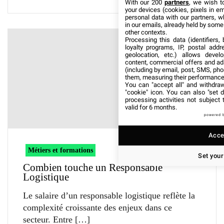
With our 200
partners
, we wish t
your devices (cookies, pixels in em
personal data with our partners, w
in our emails, already held by some o
other contexts.
Processing this data (identifiers,
loyalty programs, IP, postal add
geolocation, etc.) allows devel
content, commercial offers and ad
(including by email, post, SMS, pho
them, measuring their performance
You can "accept all" and withdraw
"cookie" icon
. You can also "set d
processing activities not subject
valid for 6 months.
powered 
Accep
Métiers et formations
Set your
Combien touche un Responsable
Logistique
Le salaire d’un responsable logistique reflète la
complexité croissante des enjeux dans ce
secteur. Entre