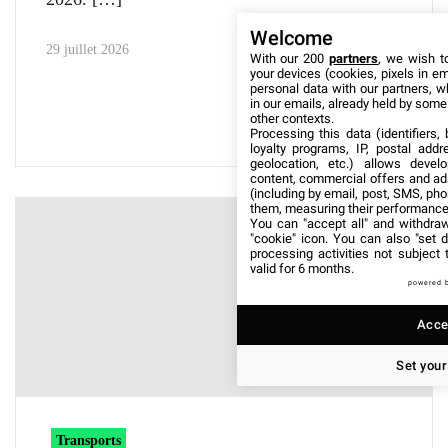
Welcome
29 juillet 2026
With our 200
partners
, we wish t
your devices (cookies, pixels in em
personal data with our partners, w
in our emails, already held by some o
other contexts.
Processing this data (identifiers,
loyalty programs, IP, postal add
geolocation, etc.) allows devel
content, commercial offers and ad
(including by email, post, SMS, pho
them, measuring their performance
You can "accept all" and withdraw
"cookie" icon
. You can also "set d
processing activities not subject
valid for 6 months.
powered 
Accep
Set your
Transports