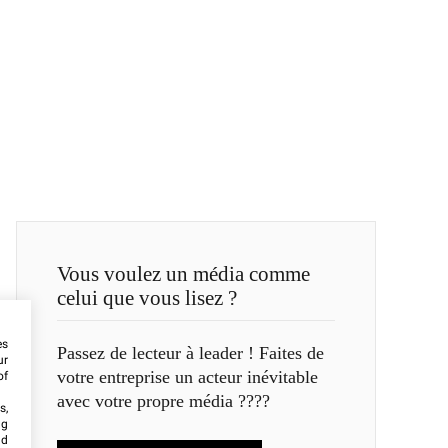
Vous voulez un média comme
celui que vous lisez ?
es
Passez de lecteur à leader ! Faites de
ur
votre entreprise un acteur inévitable
of
avec votre propre média ????
s,
ng
nd