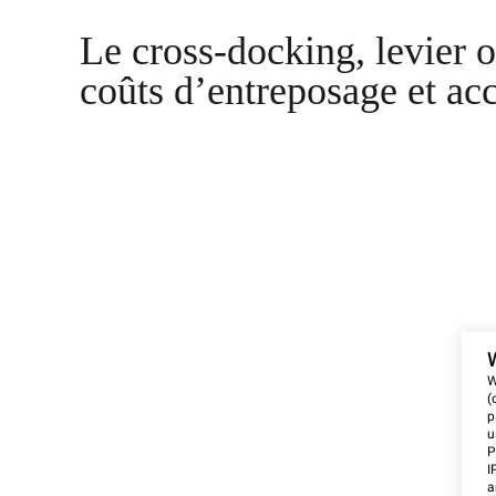
Le cross-docking, levier o
coûts d’entreposage et acc
W
(
p
u
P
I
a