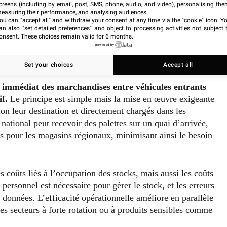
creens (including by email, post, SMS, phone, audio, and video), personalising the
easuring their performance, and analysing audiences.
ou can "accept all" and withdraw your consent at any time via the "cookie" icon
. Y
an also "set detailed preferences" and object to processing activities not subject 
onsent. These choices remain valid for 6 months.
powered by
Set your choices
Accept all
si immédiat des marchandises entre véhicules entrants
if.
Le principe est simple mais la mise en œuvre exigeante
lon leur destination et directement chargés dans les
national peut recevoir des palettes sur un quai d’arrivée,
es pour les magasins régionaux, minimisant ainsi le besoin
coûts liés à l’occupation des stocks, mais aussi les coûts
ersonnel est nécessaire pour gérer le stock, et les erreurs
es données. L’efficacité opérationnelle améliore en parallèle
 les secteurs à forte rotation ou à produits sensibles comme