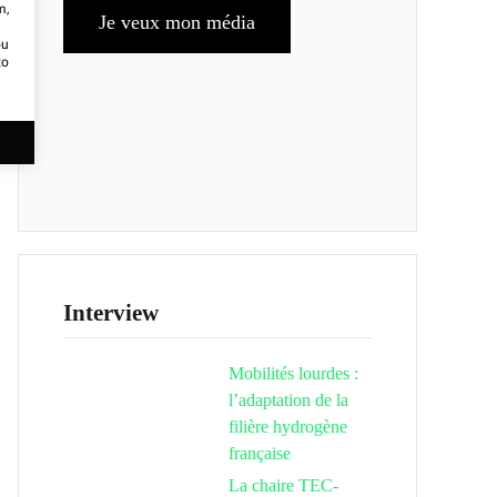
m,
Je veux mon média
ou
to
Interview
Mobilités lourdes :
l’adaptation de la
filière hydrogène
française
La chaire TEC-