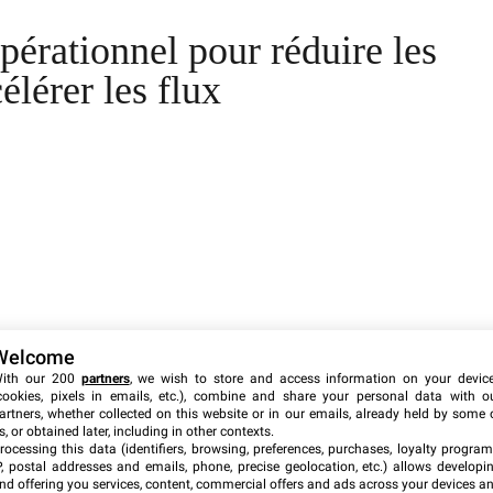
pérationnel pour réduire les
élérer les flux
Welcome
ith our 200
partners
, we wish to store and access information on your devic
cookies, pixels in emails, etc.), combine and share your personal data with o
artners, whether collected on this website or in our emails, already held by some 
s, or obtained later, including in other contexts.
rocessing this data (identifiers, browsing, preferences, purchases, loyalty program
P, postal addresses and emails, phone, precise geolocation, etc.) allows developi
nd offering you services, content, commercial offers and ads across your devices a