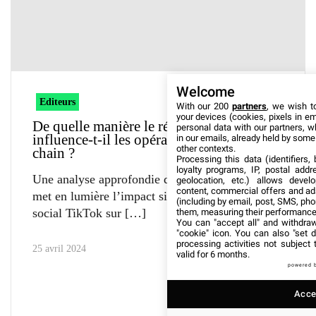
Welcome
Editeurs
With our 200
partners
, we wish t
your devices (cookies, pixels in em
De quelle manière le réseau social TikTok
personal data with our partners, w
influence-t-il les opérations du supply
in our emails, already held by some o
other contexts.
chain ?
Processing this data (identifiers,
loyalty programs, IP, postal add
Une analyse approfondie d’Oxford Economics
geolocation, etc.) allows devel
content, commercial offers and ad
met en lumière l’impact significatif du réseau
(including by email, post, SMS, pho
social TikTok sur
them, measuring their performance
You can "accept all" and withdraw
"cookie" icon
. You can also "set d
processing activities not subject
25 avril 2024
valid for 6 months.
powered 
Accep