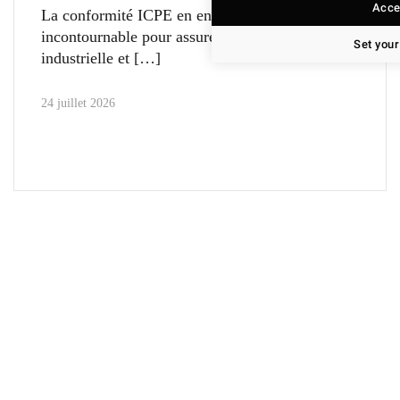
Accep
La conformité ICPE en entrepôt est un enjeu
incontournable pour assurer la sécurité
Set your
industrielle et
24 juillet 2026