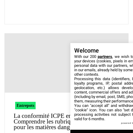
Welcome
With our 200
partners
, we wish t
your devices (cookies, pixels in em
personal data with our partners, w
in our emails, already held by some o
other contexts.
Processing this data (identifiers,
loyalty programs, IP, postal add
geolocation, etc.) allows devel
content, commercial offers and ad
(including by email, post, SMS, pho
them, measuring their performance
You can "accept all" and withdraw
Entrepots
"cookie" icon
. You can also "set d
processing activities not subject
La conformité ICPE en entrepôt :
valid for 6 months.
Comprendre les rubriques de stockage
powered 
pour les matières dangereuses