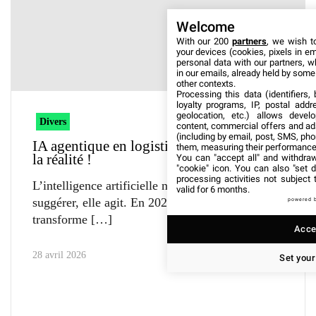
Welcome
With our 200
partners
, we wish t
your devices (cookies, pixels in em
personal data with our partners, w
in our emails, already held by some o
other contexts.
Processing this data (identifiers,
loyalty programs, IP, postal add
geolocation, etc.) allows devel
Divers
content, commercial offers and ad
(including by email, post, SMS, pho
IA agentique en logistique : de l’utopie à
them, measuring their performance
la réalité !
You can "accept all" and withdraw
"cookie" icon
. You can also "set d
processing activities not subject
L’intelligence artificielle ne se contente plus de
valid for 6 months.
suggérer, elle agit. En 2026, l’IA agentique
powered 
transforme
Accep
28 avril 2026
Set your