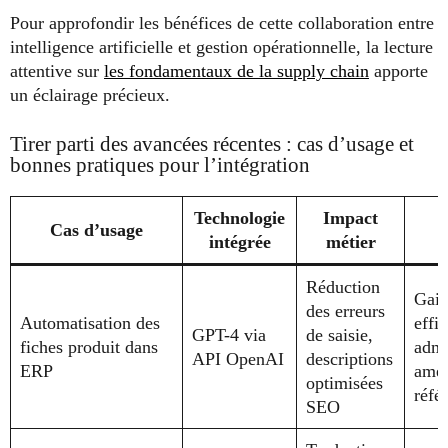
Pour approfondir les bénéfices de cette collaboration entre
intelligence artificielle et gestion opérationnelle, la lecture
attentive sur
les fondamentaux de la supply chain
apporte
un éclairage précieux.
Tirer parti des avancées récentes : cas d’usage et
bonnes pratiques pour l’intégration
Technologie
Impact
C
Cas d’usage
intégrée
métier
Réduction
Gain
des erreurs
Automatisation des
effic
GPT-4 via
de saisie,
fiches produit dans
admi
API OpenAI
descriptions
ERP
amél
optimisées
réfé
SEO