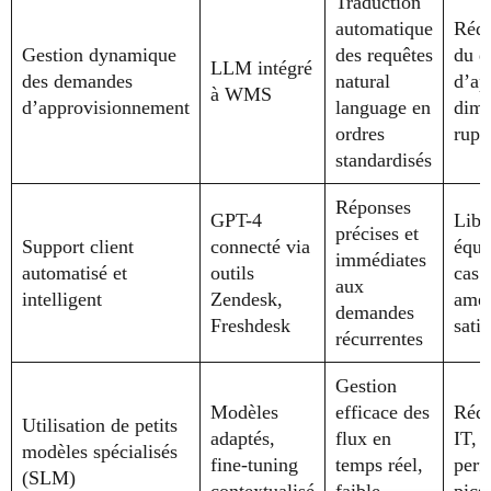
Traduction
automatique
Rédu
Gestion dynamique
des requêtes
du d
LLM intégré
des demandes
natural
d’ap
à WMS
d’approvisionnement
language en
dimi
ordres
rupt
standardisés
Réponses
GPT-4
Libé
précises et
Support client
connecté via
équi
immédiates
automatisé et
outils
cas 
aux
intelligent
Zendesk,
amél
demandes
Freshdesk
sati
récurrentes
Gestion
Modèles
efficace des
Rédu
Utilisation de petits
adaptés,
flux en
IT, 
modèles spécialisés
fine-tuning
temps réel,
perf
(SLM)