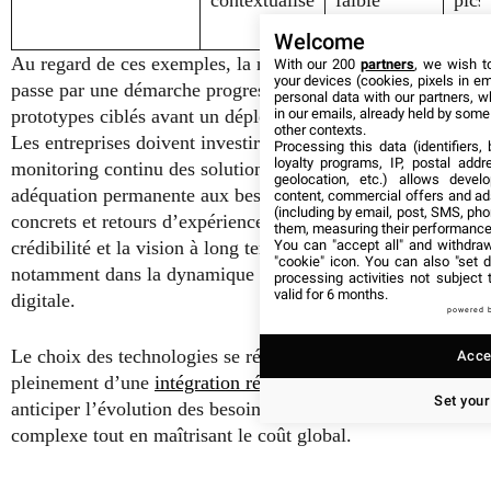
contextualisé
faible
pics 
latence
Welcome
Au regard de ces exemples, la réussite de l’intégration
With our 200
partners
, we wish t
your devices (cookies, pixels in em
passe par une démarche progressive, privilégiant des
personal data with our partners, w
in our emails, already held by some o
prototypes ciblés avant un déploiement à grande échelle.
other contexts.
Les entreprises doivent investir dans la formation et le
Processing this data (identifiers,
loyalty programs, IP, postal add
monitoring continu des solutions afin d’assurer leur
geolocation, etc.) allows devel
adéquation permanente aux besoins métier. Les outils
content, commercial offers and ad
(including by email, post, SMS, pho
concrets et retours d’expérience disponibles renforcent la
them, measuring their performance
You can "accept all" and withdraw
crédibilité et la vision à long terme de ces projets,
"cookie" icon
. You can also "set d
notamment dans la dynamique actuelle de transformation
processing activities not subject
valid for 6 months.
digitale.
powered 
Le choix des technologies se révèle clé pour bénéficier
Accep
pleinement d’une
intégration réussie entre ERP et WMS
et
Set your
anticiper l’évolution des besoins dans un écosystème
complexe tout en maîtrisant le coût global.