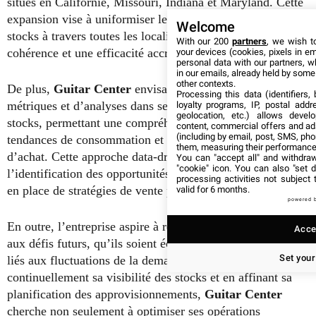
situés en Californie, Missouri, Indiana et Maryland. Cette
expansion vise à uniformiser les processus de gestion des
Welcome
stocks à travers toutes les localisations, assurant ainsi une
With our 200
partners
, we wish t
cohérence et une efficacité accrues à l’échelle nationale.
your devices (cookies, pixels in em
personal data with our partners, w
in our emails, already held by some o
other contexts.
De plus,
Guitar Center
envisage d’intégrer davantage de
Processing this data (identifiers,
métriques et d’analyses dans ses processus de gestion des
loyalty programs, IP, postal add
geolocation, etc.) allows devel
stocks, permettant une compréhension plus fine des
content, commercial offers and ad
(including by email, post, SMS, pho
tendances de consommation et des comportements
them, measuring their performance
d’achat. Cette approche data-driven facilitera
You can "accept all" and withdraw
"cookie" icon
. You can also "set d
l’identification des opportunités de croissance et la mise
processing activities not subject
en place de stratégies de vente plus ciblées et efficaces.
valid for 6 months.
powered 
En outre, l’entreprise aspire à renforcer sa résilience face
Accep
aux défis futurs, qu’ils soient économiques, logistiques ou
Set your
liés aux fluctuations de la demande. En améliorant
continuellement sa visibilité des stocks et en affinant sa
planification des approvisionnements,
Guitar Center
cherche non seulement à optimiser ses opérations