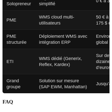
0 € à 3
Solopreneur
simplifié
WMS cloud multi-
50 € à 
PME
utilisateurs
175 $ e
PME
Déploiement WMS avec
Environ
structurée
intégration ERP
global
Sur devi
WMS dédié (Generix,
ETI
dizaines
Reflex, Kardex)
d’euros
Grand
Solution sur mesure
Jusqu’à
groupe
(SAP EWM, Manhattan)
FAQ