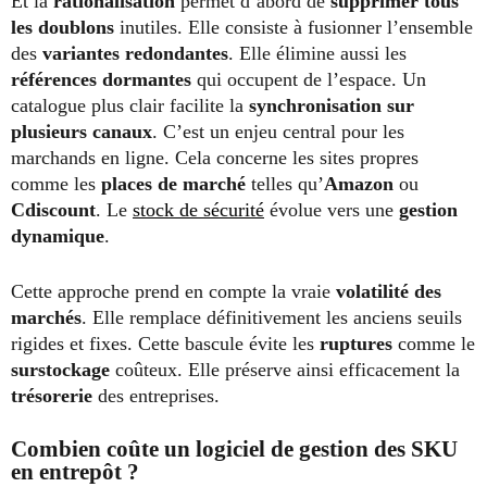
Et la
rationalisation
permet d’abord de
supprimer tous
les doublons
inutiles. Elle consiste à fusionner l’ensemble
des
variantes redondantes
. Elle élimine aussi les
références dormantes
qui occupent de l’espace. Un
catalogue plus clair facilite la
synchronisation sur
plusieurs canaux
. C’est un enjeu central pour les
marchands en ligne. Cela concerne les sites propres
comme les
places de marché
telles qu’
Amazon
ou
Cdiscount
. Le
stock de sécurité
évolue vers une
gestion
dynamique
.
Cette approche prend en compte la vraie
volatilité des
marchés
. Elle remplace définitivement les anciens seuils
rigides et fixes. Cette bascule évite les
ruptures
comme le
surstockage
coûteux. Elle préserve ainsi efficacement la
trésorerie
des entreprises.
Combien coûte un logiciel de gestion des SKU
en entrepôt
?