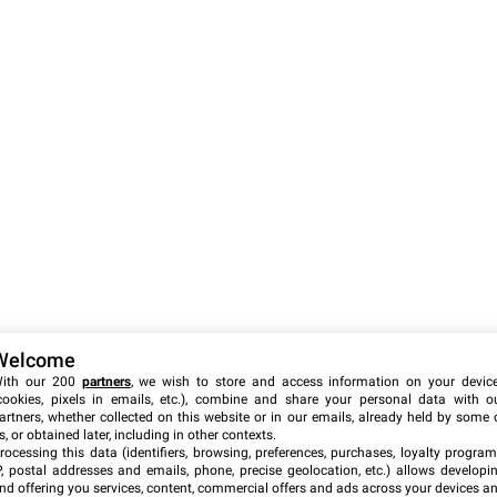
Welcome
ith our 200
partners
, we wish to store and access information on your devic
cookies, pixels in emails, etc.), combine and share your personal data with o
artners, whether collected on this website or in our emails, already held by some 
s, or obtained later, including in other contexts.
rocessing this data (identifiers, browsing, preferences, purchases, loyalty program
P, postal addresses and emails, phone, precise geolocation, etc.) allows developi
nd offering you services, content, commercial offers and ads across your devices a