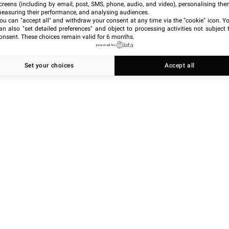
creens (including by email, post, SMS, phone, audio, and video), personalising the
easuring their performance, and analysing audiences.
ou can "accept all" and withdraw your consent at any time via the "cookie" icon
. Y
an also "set detailed preferences" and object to processing activities not subject 
onsent. These choices remain valid for 6 months.
powered by
Set your choices
Accept all