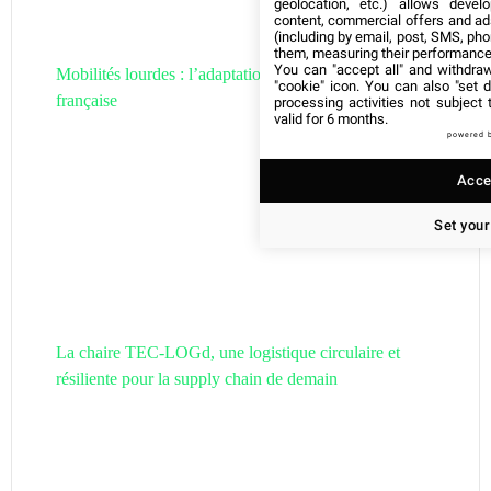
geolocation, etc.) allows devel
content, commercial offers and ad
(including by email, post, SMS, pho
them, measuring their performance
You can "accept all" and withdraw
Mobilités lourdes : l’adaptation de la filière hydrogène
"cookie" icon
. You can also "set d
française
processing activities not subject
valid for 6 months.
powered 
Accep
Set your
La chaire TEC-LOGd, une logistique circulaire et
résiliente pour la supply chain de demain