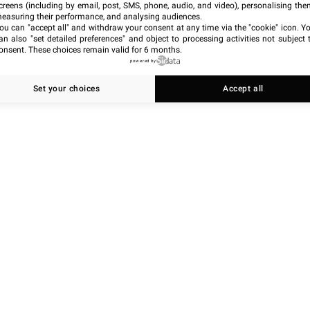
creens (including by email, post, SMS, phone, audio, and video), personalising the
easuring their performance, and analysing audiences.
ou can "accept all" and withdraw your consent at any time via the "cookie" icon
. Y
an also "set detailed preferences" and object to processing activities not subject 
onsent. These choices remain valid for 6 months.
powered by
Set your choices
Accept all