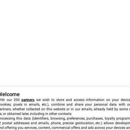
Welcome
ith our 200
partners
, we wish to store and access information on your devic
cookies, pixels in emails, etc.), combine and share your personal data with o
artners, whether collected on this website or in our emails, already held by some 
s, or obtained later, including in other contexts.
rocessing this data (identifiers, browsing, preferences, purchases, loyalty program
P, postal addresses and emails, phone, precise geolocation, etc.) allows developi
nd offering you services, content, commercial offers and ads across your devices a