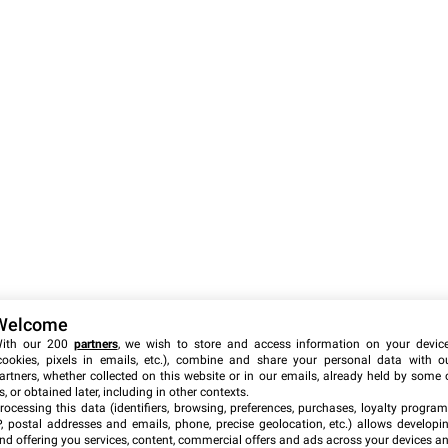
Welcome
ith our 200
partners
, we wish to store and access information on your devic
cookies, pixels in emails, etc.), combine and share your personal data with o
artners, whether collected on this website or in our emails, already held by some 
s, or obtained later, including in other contexts.
rocessing this data (identifiers, browsing, preferences, purchases, loyalty program
P, postal addresses and emails, phone, precise geolocation, etc.) allows developi
nd offering you services, content, commercial offers and ads across your devices a