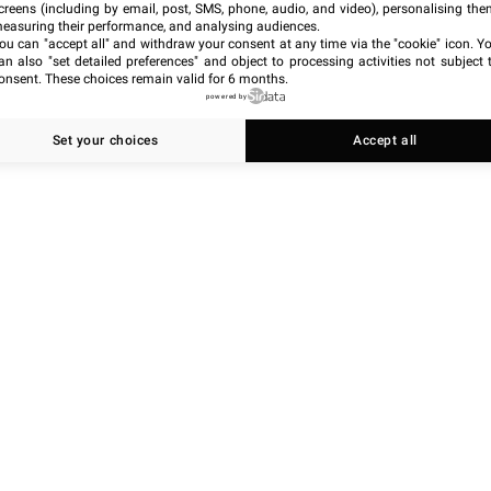
creens (including by email, post, SMS, phone, audio, and video), personalising the
easuring their performance, and analysing audiences.
ou can "accept all" and withdraw your consent at any time via the "cookie" icon
. Y
an also "set detailed preferences" and object to processing activities not subject 
onsent. These choices remain valid for 6 months.
powered by
Set your choices
Accept all