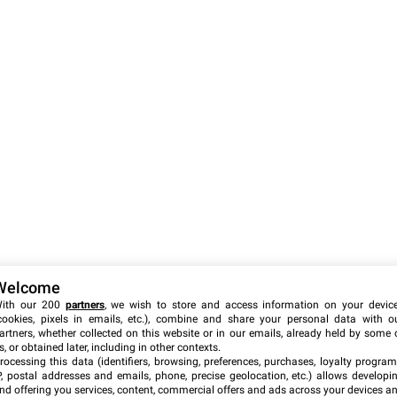
Welcome
ith our 200
partners
, we wish to store and access information on your devic
cookies, pixels in emails, etc.), combine and share your personal data with o
artners, whether collected on this website or in our emails, already held by some 
s, or obtained later, including in other contexts.
rocessing this data (identifiers, browsing, preferences, purchases, loyalty program
P, postal addresses and emails, phone, precise geolocation, etc.) allows developi
nd offering you services, content, commercial offers and ads across your devices a