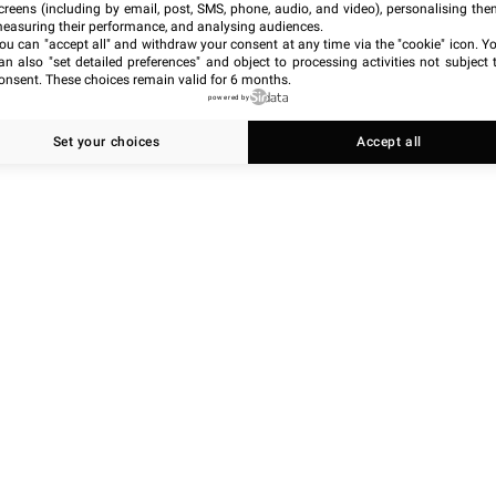
creens (including by email, post, SMS, phone, audio, and video), personalising the
easuring their performance, and analysing audiences.
ou can "accept all" and withdraw your consent at any time via the "cookie" icon
. Y
an also "set detailed preferences" and object to processing activities not subject 
onsent. These choices remain valid for 6 months.
powered by
Set your choices
Accept all