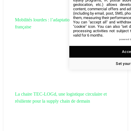
loyalty programs, IP, postal add
geolocation, etc.) allows devel
content, commercial offers and ad
(including by email, post, SMS, pho
them, measuring their performance
Mobilités lourdes : l’adaptation de la filière hydrogène
You can "accept all" and withdraw
"cookie" icon
. You can also "set d
française
processing activities not subject
valid for 6 months.
powered 
Accep
Set your
La chaire TEC-LOGd, une logistique circulaire et
résiliente pour la supply chain de demain