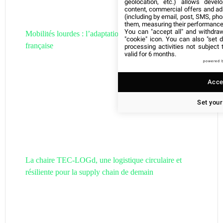
geolocation, etc.) allows devel
content, commercial offers and ad
(including by email, post, SMS, pho
them, measuring their performance
You can "accept all" and withdraw
Mobilités lourdes : l’adaptation de la filière hydrogène
"cookie" icon
. You can also "set d
française
processing activities not subject
valid for 6 months.
powered 
Accep
Set your
La chaire TEC-LOGd, une logistique circulaire et
résiliente pour la supply chain de demain