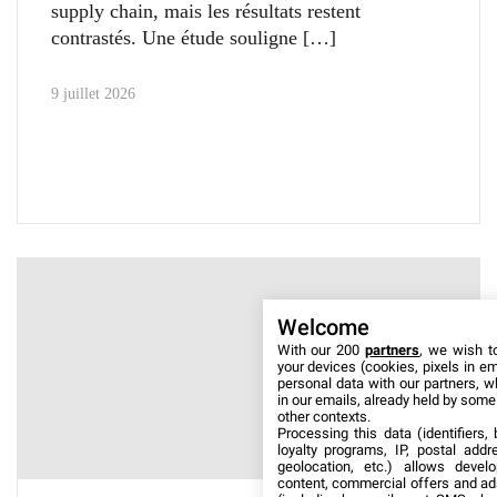
supply chain, mais les résultats restent
contrastés. Une étude souligne
9 juillet 2026
Welcome
With our 200
partners
, we wish t
your devices (cookies, pixels in em
personal data with our partners, w
in our emails, already held by some o
other contexts.
Processing this data (identifiers,
loyalty programs, IP, postal add
geolocation, etc.) allows devel
content, commercial offers and ad