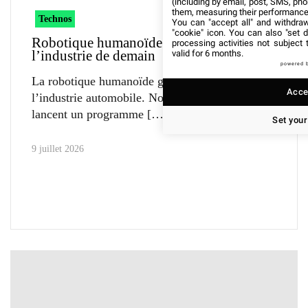
(including by email, post, SMS, pho
them, measuring their performance
Technos
You can "accept all" and withdraw
"cookie" icon
. You can also "set d
Robotique humanoïde : Novares prépare
processing activities not subject
l’industrie de demain
valid for 6 months.
powered 
La robotique humanoïde gagne du terrain dans
Accep
l’industrie automobile. Novares et Innov8
lancent un programme
Set your
9 juillet 2026