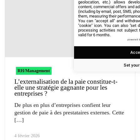
geolocation, etc.) allows devel
content, commercial offers and ad
(including by email, post, SMS, pho
them, measuring their performance
You can "accept all" and withdraw
"cookie" icon
. You can also "set d
processing activities not subject
valid for 6 months.
powered 
Accep
Set your
RH/Management
L’externalisation de la paie constitue-t-
elle une stratégie gagnante pour les
entreprises ?
De plus en plus d’entreprises confient leur
gestion de paie à des prestataires externes. Cette
4 février 2026