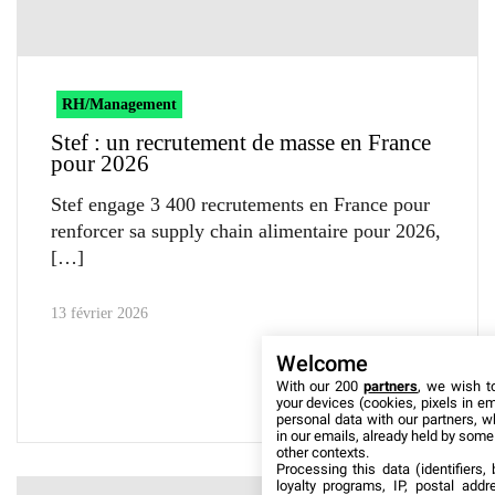
RH/Management
Stef : un recrutement de masse en France
pour 2026
Stef engage 3 400 recrutements en France pour
renforcer sa supply chain alimentaire pour 2026,
13 février 2026
Welcome
With our 200
partners
, we wish t
your devices (cookies, pixels in em
personal data with our partners, w
in our emails, already held by some o
other contexts.
Processing this data (identifiers,
loyalty programs, IP, postal add