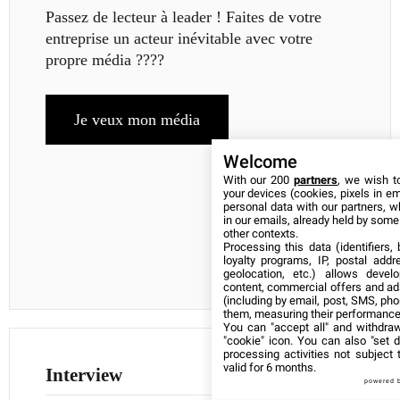
Passez de lecteur à leader ! Faites de votre
entreprise un acteur inévitable avec votre
propre média ????
Je veux mon média
Welcome
With our 200
partners
, we wish t
your devices (cookies, pixels in em
personal data with our partners, w
in our emails, already held by some o
other contexts.
Processing this data (identifiers,
loyalty programs, IP, postal add
geolocation, etc.) allows devel
content, commercial offers and ad
(including by email, post, SMS, pho
them, measuring their performance
You can "accept all" and withdraw
"cookie" icon
. You can also "set d
processing activities not subject
valid for 6 months.
Interview
powered 