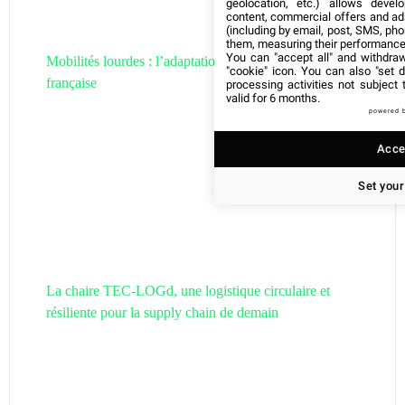
geolocation, etc.) allows devel
content, commercial offers and ad
(including by email, post, SMS, pho
them, measuring their performance
You can "accept all" and withdraw
Mobilités lourdes : l’adaptation de la filière hydrogène
"cookie" icon
. You can also "set d
française
processing activities not subject
valid for 6 months.
powered 
Accep
Set your
La chaire TEC-LOGd, une logistique circulaire et
résiliente pour la supply chain de demain