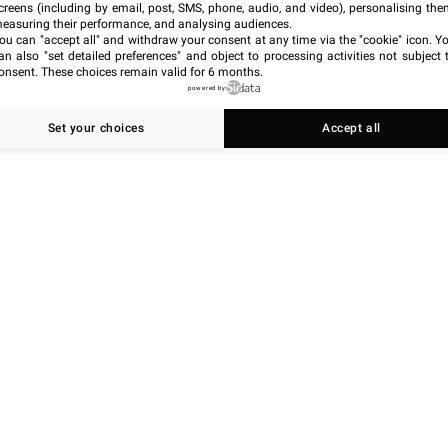
creens (including by email, post, SMS, phone, audio, and video), personalising the
easuring their performance, and analysing audiences.
ou can "accept all" and withdraw your consent at any time via the "cookie" icon
. Y
an also "set detailed preferences" and object to processing activities not subject 
onsent. These choices remain valid for 6 months.
powered by
Set your choices
Accept all