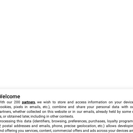
Welcome
ith our 200
partners
, we wish to store and access information on your devic
cookies, pixels in emails, etc.), combine and share your personal data with o
artners, whether collected on this website or in our emails, already held by some 
s, or obtained later, including in other contexts.
rocessing this data (identifiers, browsing, preferences, purchases, loyalty program
P, postal addresses and emails, phone, precise geolocation, etc.) allows developi
nd offering you services, content, commercial offers and ads across your devices a