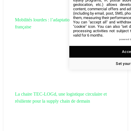
loyalty programs, IP, postal add
geolocation, etc.) allows devel
content, commercial offers and ad
(including by email, post, SMS, pho
them, measuring their performance
Mobilités lourdes : l’adaptation de la filière hydrogène
You can "accept all" and withdraw
"cookie" icon
. You can also "set d
française
processing activities not subject
valid for 6 months.
powered 
Accep
Set your
La chaire TEC-LOGd, une logistique circulaire et
résiliente pour la supply chain de demain