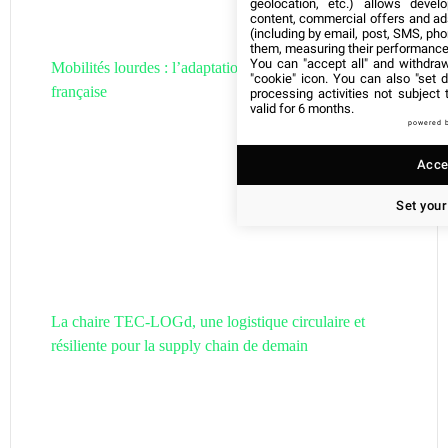
geolocation, etc.) allows devel
content, commercial offers and ad
(including by email, post, SMS, pho
them, measuring their performance
You can "accept all" and withdraw
Mobilités lourdes : l’adaptation de la filière hydrogène
"cookie" icon
. You can also "set d
française
processing activities not subject
valid for 6 months.
powered 
Accep
Set your
La chaire TEC-LOGd, une logistique circulaire et
résiliente pour la supply chain de demain