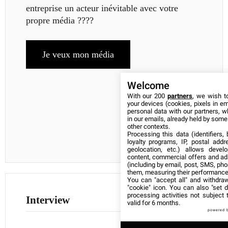
entreprise un acteur inévitable avec votre
propre média ????
Je veux mon média
Welcome
With our 200
partners
, we wish t
your devices (cookies, pixels in em
personal data with our partners, w
in our emails, already held by some o
other contexts.
Processing this data (identifiers,
loyalty programs, IP, postal add
geolocation, etc.) allows devel
content, commercial offers and ad
(including by email, post, SMS, pho
them, measuring their performance
You can "accept all" and withdraw
"cookie" icon
. You can also "set d
processing activities not subject
Interview
valid for 6 months.
powered 