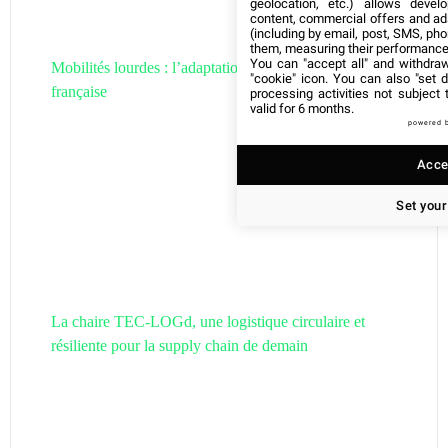
geolocation, etc.) allows devel
content, commercial offers and ad
(including by email, post, SMS, pho
them, measuring their performance
You can "accept all" and withdraw
Mobilités lourdes : l’adaptation de la filière hydrogène
"cookie" icon
. You can also "set d
française
processing activities not subject
valid for 6 months.
powered 
Accep
Set your
La chaire TEC-LOGd, une logistique circulaire et
résiliente pour la supply chain de demain