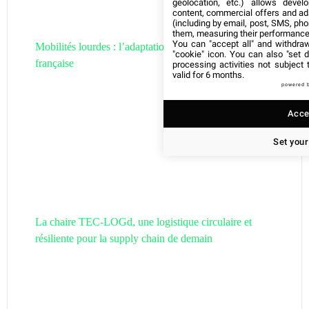
geolocation, etc.) allows devel
content, commercial offers and ad
(including by email, post, SMS, pho
them, measuring their performance
You can "accept all" and withdraw
Mobilités lourdes : l’adaptation de la filière hydrogène
"cookie" icon
. You can also "set d
française
processing activities not subject
valid for 6 months.
powered 
Accep
Set your
La chaire TEC-LOGd, une logistique circulaire et
résiliente pour la supply chain de demain