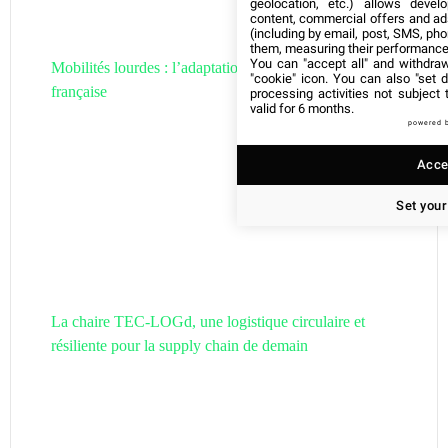
geolocation, etc.) allows devel
content, commercial offers and ad
(including by email, post, SMS, pho
them, measuring their performance
You can "accept all" and withdraw
Mobilités lourdes : l’adaptation de la filière hydrogène
"cookie" icon
. You can also "set d
française
processing activities not subject
valid for 6 months.
powered 
Accep
Set your
La chaire TEC-LOGd, une logistique circulaire et
résiliente pour la supply chain de demain