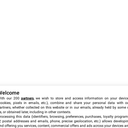
Welcome
ith our 200
partners
, we wish to store and access information on your devic
cookies, pixels in emails, etc.), combine and share your personal data with o
artners, whether collected on this website or in our emails, already held by some 
s, or obtained later, including in other contexts.
rocessing this data (identifiers, browsing, preferences, purchases, loyalty program
P, postal addresses and emails, phone, precise geolocation, etc.) allows developi
nd offering you services, content, commercial offers and ads across your devices a