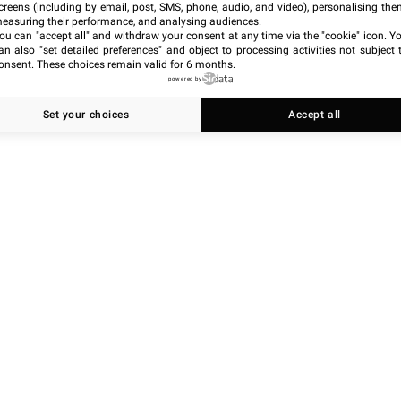
creens (including by email, post, SMS, phone, audio, and video), personalising the
easuring their performance, and analysing audiences.
ou can "accept all" and withdraw your consent at any time via the "cookie" icon
. Y
an also "set detailed preferences" and object to processing activities not subject 
onsent. These choices remain valid for 6 months.
powered by
Set your choices
Accept all