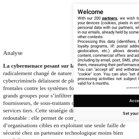
Welcome
With our 200
partners
, we wish t
your devices (cookies, pixels in em
personal data with our partners, w
in our emails, already held by some o
other contexts.
Processing this data (identifiers,
loyalty programs, IP, postal add
geolocation, etc.) allows devel
Analyse
content, commercial offers and ad
(including by email, post, SMS, pho
them, measuring their performance
La cybermenace pesant sur la supply chain
a
You can "accept all" and withdraw
radicalement changé de nature et d’échelle. Les
"cookie" icon
. You can also "set d
processing activities not subject
cybercriminels délaissent de plus en plus les attaques
valid for 6 months.
frontales contre les systèmes fortement sécurisés des
powered 
grands groupes pour s’infiltrer plutôt via leurs réseaux de
Accep
fournisseurs, de sous-traitants ou de prestataires de
services tiers. Cette stratégie dite « par rebond » s’avère
Set your
redoutable : elle permet de compromettre des centaines
d’organisations cibles en exploitant une seule faille de
sécurité chez un partenaire technologique moins bien