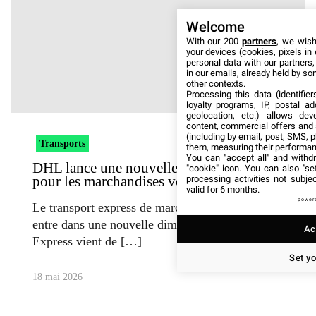
Welcome
With our 200
partners
, we wish
your devices (cookies, pixels in
personal data with our partners,
in our emails, already held by som
other contexts.
Processing this data (identifie
loyalty programs, IP, postal a
geolocation, etc.) allows dev
content, commercial offers and
(including by email, post, SMS, 
Transports
them, measuring their performan
You can "accept all" and withd
DHL lance une nouvelle offre express
"cookie" icon
. You can also "se
pour les marchandises volumineuses
processing activities not subj
valid for 6 months.
power
Le transport express de marchandises lourdes
entre dans une nouvelle dimension. DHL
Ac
Express vient de
Set y
18 mai 2026