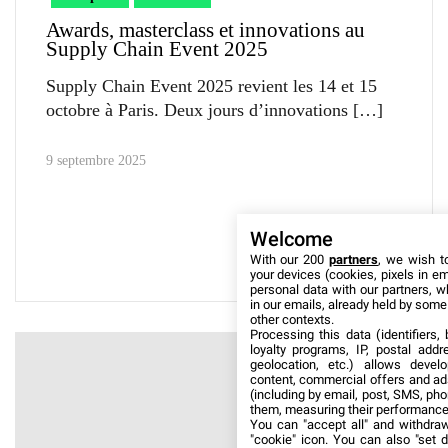
Awards, masterclass et innovations au
Supply Chain Event 2025
Supply Chain Event 2025 revient les 14 et 15
octobre à Paris. Deux jours d’innovations
9 septembre 2025
Welcome
With our 200
partners
, we wish t
your devices (cookies, pixels in em
personal data with our partners, w
in our emails, already held by some o
other contexts.
Processing this data (identifiers,
loyalty programs, IP, postal add
geolocation, etc.) allows devel
content, commercial offers and ad
(including by email, post, SMS, pho
them, measuring their performance
You can "accept all" and withdraw
"cookie" icon
. You can also "set d