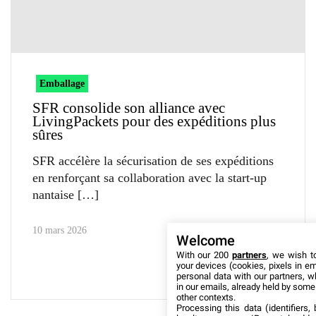
Emballage
SFR consolide son alliance avec
LivingPackets pour des expéditions plus
sûres
SFR accélère la sécurisation de ses expéditions
en renforçant sa collaboration avec la start-up
nantaise
10 mars 2026
Welcome
With our 200
partners
, we wish t
your devices (cookies, pixels in em
personal data with our partners, w
in our emails, already held by some o
other contexts.
Processing this data (identifiers,