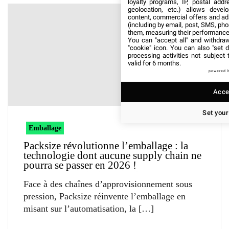
loyalty programs, IP, postal add
geolocation, etc.) allows devel
content, commercial offers and ad
(including by email, post, SMS, pho
them, measuring their performance
You can "accept all" and withdraw
"cookie" icon
. You can also "set d
processing activities not subject
valid for 6 months.
powered 
Accep
Set your
Emballage
Packsize révolutionne l’emballage : la
technologie dont aucune supply chain ne
pourra se passer en 2026 !
Face à des chaînes d’approvisionnement sous
pression, Packsize réinvente l’emballage en
misant sur l’automatisation, la