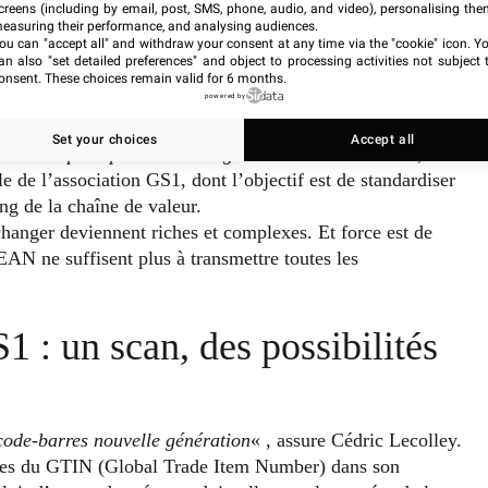
creens (including by email, post, SMS, phone, audio, and video), personalising the
easuring their performance, and analysing audiences.
ou can "accept all" and withdraw your consent at any time via the "cookie" icon
. Y
an also "set detailed preferences" and object to processing activities not subject 
onsent. These choices remain valid for 6 months.
powered by
es fonctionnalités, donc de nouvelles datas, qu’il va
Set your choices
Accept all
commun pour pouvoir échanger toutes ces données
« ,
e de l’association GS1, dont l’objectif est de standardiser
ng de la chaîne de valeur.
changer deviennent riches et complexes. Et force est de
EAN ne suffisent plus à transmettre toutes les
: un scan, des possibilités
 code-barres nouvelle génération
« , assure Cédric Lecolley.
fres du GTIN (Global Trade Item Number) dans son