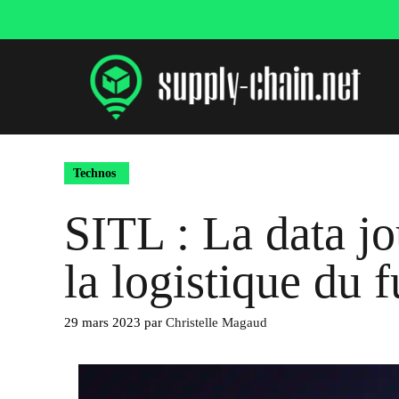
Aller
au
contenu
Technos
SITL : La data jo
la logistique du f
29 mars 2023
par
Christelle Magaud