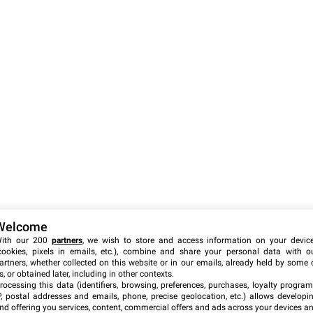
Welcome
ith our 200
partners
, we wish to store and access information on your devic
cookies, pixels in emails, etc.), combine and share your personal data with o
artners, whether collected on this website or in our emails, already held by some 
s, or obtained later, including in other contexts.
rocessing this data (identifiers, browsing, preferences, purchases, loyalty program
P, postal addresses and emails, phone, precise geolocation, etc.) allows developi
nd offering you services, content, commercial offers and ads across your devices a