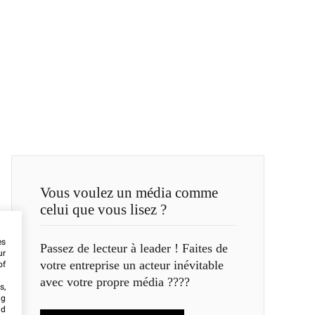
Vous voulez un média comme
celui que vous lisez ?
es
Passez de lecteur à leader ! Faites de
ur
votre entreprise un acteur inévitable
of
avec votre propre média ????
s,
ng
nd