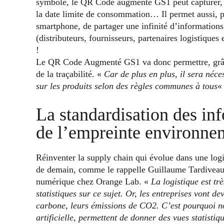
symbole, le QR Code augmenté GS1 peut capturer, lu
la date limite de consommation… Il permet aussi, pa
smartphone, de partager une infinité d’informations 
(distributeurs, fournisseurs, partenaires logistique
!
Le QR Code Augmenté GS1 va donc permettre, grâce à
de la traçabilité. «
Car de plus en plus, il sera néce
sur les produits selon des règles communes à tous
«
La standardisation des inf
de l’empreinte environne
Réinventer la supply chain qui évolue dans une logi
de demain, comme le rappelle Guillaume Tardiveau,
numérique chez Orange Lab. «
La logistique est t
statistiques sur ce sujet. Or, les entreprises vont de
carbone, leurs émissions de CO2. C’est pourquoi nou
artificielle, permettent de donner des vues statisti