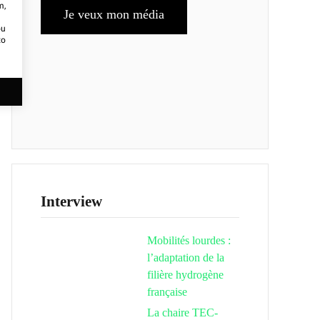
m,
Je veux mon média
ou
to
Interview
Mobilités lourdes :
l’adaptation de la
filière hydrogène
française
La chaire TEC-