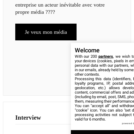
entreprise un acteur inévitable avec votre
propre média ????
Je veux mon média
Welcome
With our 200
partners
, we wish t
your devices (cookies, pixels in em
personal data with our partners, w
in our emails, already held by some o
other contexts.
Processing this data (identifiers,
loyalty programs, IP, postal add
geolocation, etc.) allows devel
content, commercial offers and ad
(including by email, post, SMS, pho
them, measuring their performance
You can "accept all" and withdraw
"cookie" icon
. You can also "set d
processing activities not subject
Interview
valid for 6 months.
powered 