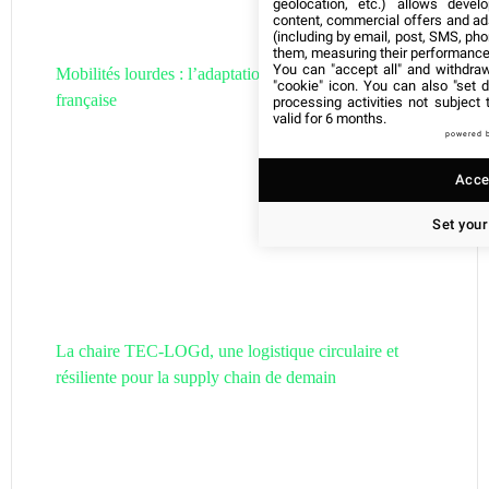
geolocation, etc.) allows devel
content, commercial offers and ad
(including by email, post, SMS, pho
them, measuring their performance
You can "accept all" and withdraw
Mobilités lourdes : l’adaptation de la filière hydrogène
"cookie" icon
. You can also "set d
française
processing activities not subject
valid for 6 months.
powered 
Accep
Set your
La chaire TEC-LOGd, une logistique circulaire et
résiliente pour la supply chain de demain