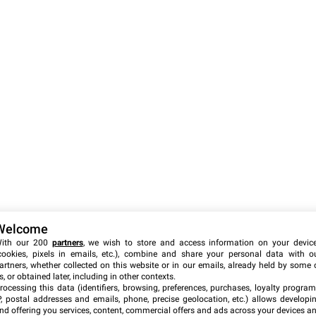
Welcome
ith our 200
partners
, we wish to store and access information on your devic
cookies, pixels in emails, etc.), combine and share your personal data with o
artners, whether collected on this website or in our emails, already held by some 
s, or obtained later, including in other contexts.
rocessing this data (identifiers, browsing, preferences, purchases, loyalty program
P, postal addresses and emails, phone, precise geolocation, etc.) allows developi
nd offering you services, content, commercial offers and ads across your devices a