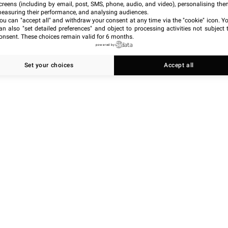
creens (including by email, post, SMS, phone, audio, and video), personalising the
easuring their performance, and analysing audiences.
ou can "accept all" and withdraw your consent at any time via the "cookie" icon
. Y
an also "set detailed preferences" and object to processing activities not subject 
onsent. These choices remain valid for 6 months.
powered by
Set your choices
Accept all