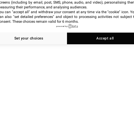
creens (including by email, post, SMS, phone, audio, and video), personalising the
easuring their performance, and analysing audiences.
ou can "accept all" and withdraw your consent at any time via the "cookie" icon
. Y
an also "set detailed preferences" and object to processing activities not subject 
onsent. These choices remain valid for 6 months.
powered by
Set your choices
Accept all