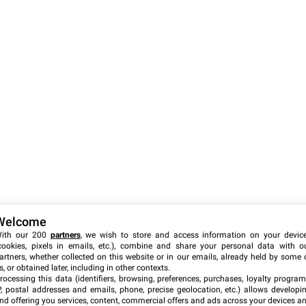
Welcome
ith our 200
partners
, we wish to store and access information on your devic
cookies, pixels in emails, etc.), combine and share your personal data with o
artners, whether collected on this website or in our emails, already held by some 
s, or obtained later, including in other contexts.
rocessing this data (identifiers, browsing, preferences, purchases, loyalty program
P, postal addresses and emails, phone, precise geolocation, etc.) allows developi
nd offering you services, content, commercial offers and ads across your devices a