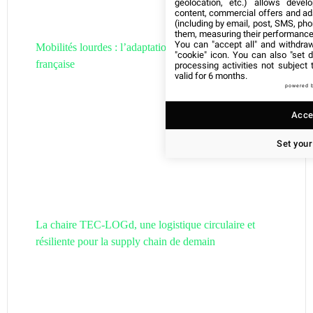
geolocation, etc.) allows devel
content, commercial offers and ad
(including by email, post, SMS, pho
them, measuring their performance
You can "accept all" and withdraw
Mobilités lourdes : l’adaptation de la filière hydrogène
"cookie" icon
. You can also "set d
française
processing activities not subject
valid for 6 months.
powered 
Accep
Set your
La chaire TEC-LOGd, une logistique circulaire et
résiliente pour la supply chain de demain